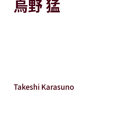
烏野 猛
Takeshi Karasuno