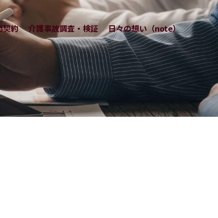
問契約
介護事故調査・検証
日々の想い（note）